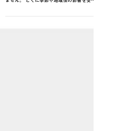
で資金繰りを改善！
北海道で事業をしていると、「売上はあるの
に資金が足りない」という状況が珍しくあり
ません。 とくに季節や地域性の影響を受け
やすい道内の企業にとって、資金繰りは大き
な課題です。 そんな中、近年注目されてい
るのが“地元密着ファクタリング”です。