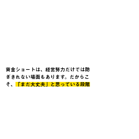
資金ショートは、経営努力だけでは防
ぎきれない場面もあります。だからこ
そ、
「まだ大丈夫」と思っている段階
で動けるかどうかが、会社の未来を大
きく左右します。
クローバーファクタリングは、札幌を
拠点に中小企業・個人事業主の資金相
談に向き合ってきました。